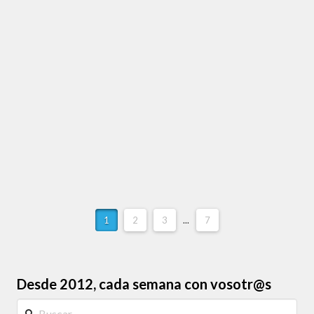
asignatura pendiente de nuestro sistema
educativo. ¿Qué pasaría si desde pequeños nos
enseñaran a reflexionar, cuestionar y desarrollar
un pensamiento crítico? La respuesta está …
Leer más
1
2
3
...
7
Desde 2012, cada semana con vosotr@s
Buscar