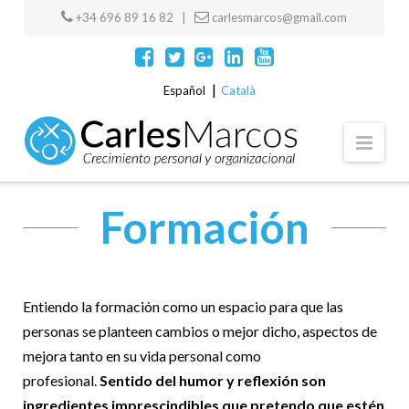
+34 696 89 16 82 |
carlesmarcos@gmail.com
Español
Català
Navi
Formación
Entiendo la formación como un espacio para que las
personas se planteen cambios o mejor dicho, aspectos de
mejora tanto en su vida personal como
profesional.
Sentido del humor y reflexión son
ingredientes imprescindibles que pretendo que estén