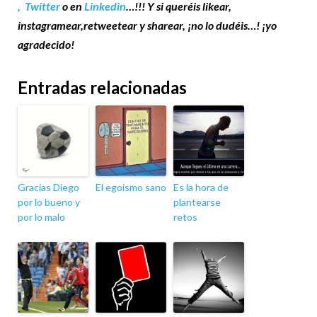
,
Twitter
o en
Linkedin
…!!! Y si queréis likear,
instagramear,retweetear y sharear, ¡no lo dudéis…! ¡yo
agradecido!
Entradas relacionadas
Gracias Diego
El egoísmo sano
Es la hora de
por lo bueno y
plantearse
por lo malo
retos