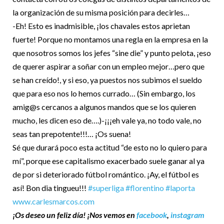
la organización de su misma posición para decirles…
-Eh! Esto es inadmisible, ¡los chavales estos aprietan
fuerte! Porque no montamos una regla en la empresa en la
que nosotros somos los jefes “sine die” y punto pelota, ¡eso
de querer aspirar a soñar con un empleo mejor…pero que
se han creído!, y si eso, ya puestos nos subimos el sueldo
que para eso nos lo hemos currado… (Sin embargo, los
amig@s cercanos a algunos mandos que se los quieren
mucho, les dicen eso de….)-¡¡¡eh vale ya, no todo vale, no
seas tan prepotente!!!… ¡Os suena!
Sé que durará poco esta actitud “de esto no lo quiero para
mí”, porque ese capitalismo exacerbado suele ganar al ya
de por si deteriorado fútbol romántico. ¡Ay, el fútbol es
así! Bon dia tingueu!!!
#superliga
#florentino
#laporta
www.carlesmarcos.com
¡Os deseo un feliz día! ¡Nos vemos en
facebook
,
instagram