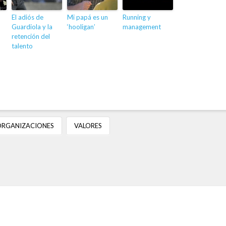
El adiós de
Mi papá es un
Running y
Guardiola y la
‘hooligan’
management
retención del
talento
RGANIZACIONES
VALORES