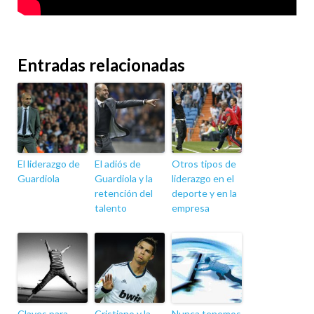
Entradas relacionadas
El liderazgo de
El adiós de
Otros tipos de
Guardiola
Guardiola y la
liderazgo en el
retención del
deporte y en la
talento
empresa
Claves para
Cristiano y la
Nunca tenemos