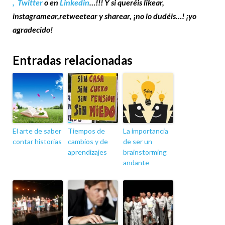
,
Twitter
o en
Linkedin
…!!! Y si queréis likear,
instagramear,retweetear y sharear, ¡no lo dudéis…! ¡yo
agradecido!
Entradas relacionadas
El arte de saber
Tiempos de
La importancia
contar historias
cambios y de
de ser un
aprendizajes
brainstorming
andante