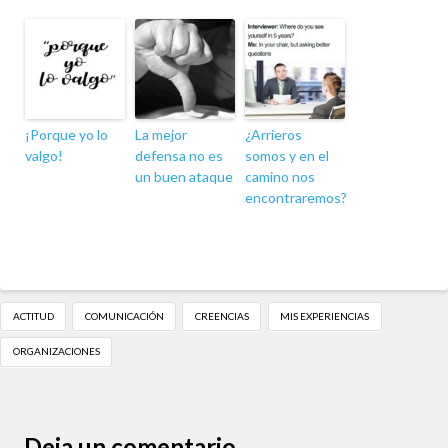
¡Porque yo lo
La mejor
¿Arrieros
valgo!
defensa no es
somos y en el
un buen ataque
camino nos
encontraremos?
ACTITUD
COMUNICACIÓN
CREENCIAS
MIS EXPERIENCIAS
ORGANIZACIONES
Deja un comentario