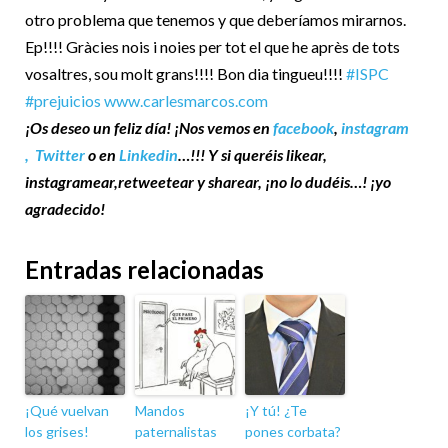
otro problema que tenemos y que deberíamos mirarnos.
Ep!!!! Gràcies nois i noies per tot el que he après de tots
vosaltres, sou molt grans!!!! Bon dia tingueu!!!!
#ISPC
#prejuicios
www.carlesmarcos.com
¡Os deseo un feliz día! ¡Nos vemos en
facebook
,
instagram
,
Twitter
o en
Linkedin
…!!! Y si queréis likear,
instagramear,retweetear y sharear, ¡no lo dudéis…! ¡yo
agradecido!
Entradas relacionadas
¡Qué vuelvan
Mandos
¡Y tú! ¿Te
los grises!
paternalistas
pones corbata?