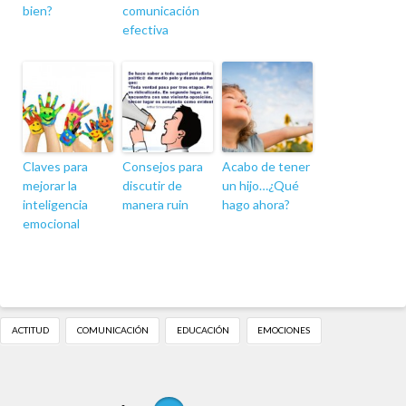
bien?
comunicación
efectiva
Claves para
Consejos para
Acabo de tener
mejorar la
discutir de
un hijo…¿Qué
inteligencia
manera ruin
hago ahora?
emocional
ACTITUD
COMUNICACIÓN
EDUCACIÓN
EMOCIONES