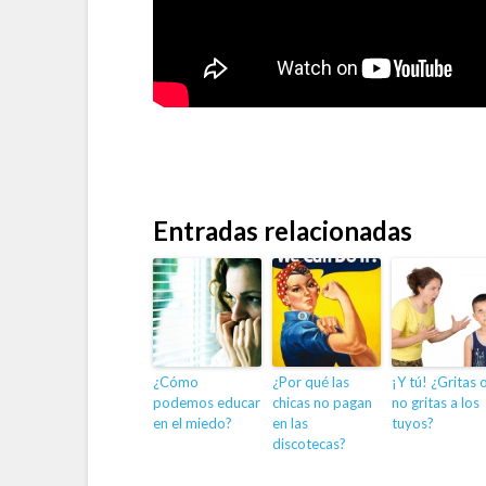
Entradas relacionadas
¿Cómo
¿Por qué las
¡Y tú! ¿Gritas 
podemos educar
chicas no pagan
no gritas a los
en el miedo?
en las
tuyos?
discotecas?