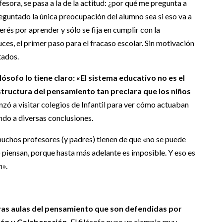
esora, se pasa a la de la actitud: ¿por qué me pregunta a
reguntado la única preocupación del alumno sea si eso va a
terés por aprender y sólo se fija en cumplir con la
uces, el primer paso para el fracaso escolar. Sin motivación
tados.
filósofo lo tiene claro: «El sistema educativo no es el
structura del pensamiento tan preclara que los niños
ó a visitar colegios de Infantil para ver cómo actuaban
ando a diversas conclusiones.
muchos profesores (y padres) tienen de que «no se puede
o piensan, porque hasta más adelante es imposible. Y eso es
n».
evas aulas del pensamiento que son defendidas por
ón y Colaboración.
El filósofo puso un ejemplo muy