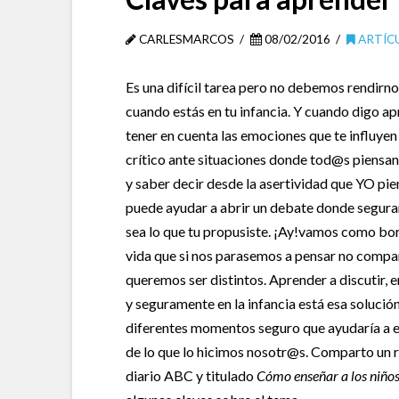
CARLESMARCOS
08/02/2016
ARTÍC
Es una difícil tarea pero no debemos rendirn
cuando estás en tu infancia. Y cuando digo apr
tener en cuenta las emociones que te influyen
crítico ante situaciones donde tod@s piensan A
y saber decir desde la asertividad que YO pie
puede ayudar a abrir un debate donde segura
sea lo que tu propusiste. ¡Ay!vamos como bor
vida que si nos parasemos a pensar no compart
queremos ser distintos. Aprender a discutir, e
y seguramente en la infancia está esa solució
diferentes momentos seguro que ayudaría a e
de lo que lo hicimos nosotr@s. Comparto un r
diario ABC y titulado
Cómo enseñar a los niño