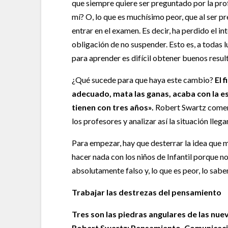
que siempre quiere ser preguntado por la prof
mí? O, lo que es muchísimo peor, que al ser p
entrar en el examen. Es decir, ha perdido el in
obligación de no suspender. Esto es, a todas l
para aprender es difícil obtener buenos resul
¿Qué sucede para que haya este cambio?
El 
adecuado, mata las ganas, acaba con la e
tienen con tres años».
Robert Swartz comenz
los profesores y analizar así la situación lleg
Para empezar, hay que desterrar la idea que 
hacer nada con los niños de Infantil porque n
absolutamente falso y, lo que es peor, lo sabe
Trabajar las destrezas del pensamiento
Tres son las piedras angulares de las nu
Robert Swartz: Pensamiento, Comunicaci