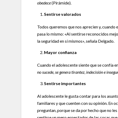
obedece
(Pirámide).
Sentirse valorados
Todos queremos que nos aprecien y, cuando el 
pasa lo mismo: «Al sentirse reconocidos mejo
la seguridad en sí mismos», señala Delgado.
Mayor confianza
Cuando el adolescente siente que se confía en
no sucede, se genera tirantez, indecisión e insegu
Sentirse importantes
Al adolescente le gusta contar para los asunt
familiares y que cuenten con su opinión. En oc
preguntan, porque se da por hecho que no les 
sentirse un mero espectador de las cosas que o