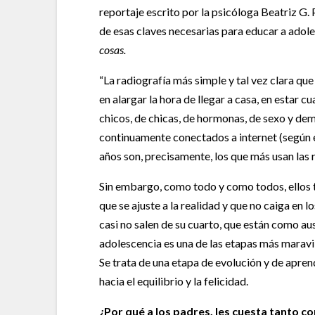
reportaje escrito por la psicóloga Beatriz G.
de esas claves necesarias para educar a adole
cosas.
“La radiografía más simple y tal vez clara qu
en alargar la hora de llegar a casa, en estar 
chicos, de chicas, de hormonas, de sexo y dem
continuamente conectados a internet (según el
años son, precisamente, los que más usan las r
Sin embargo, como todo y como todos, ellos 
que se ajuste a la realidad y que no caiga en
casi no salen de su cuarto, que están como a
adolescencia es una de las etapas más maravill
Se trata de una etapa de evolución y de apren
hacia el equilibrio y la felicidad.
¿Por qué a los padres, les cuesta tanto c