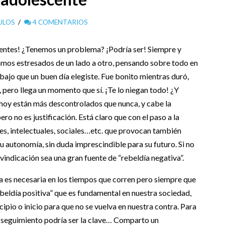
ULOS
4 COMENTARIOS
centes! ¿Tenemos un problema? ¡Podría ser! Siempre y
amos estresados de un lado a otro, pensando sobre todo en
trabajo que un buen día elegiste. Fue bonito mientras duró,
 pero llega un momento que sí. ¡Te lo niegan todo! ¿Y
hoy están más descontrolados que nunca, y cabe la
ro no es justificación. Está claro que con el paso a la
s, intelectuales, sociales…etc. que provocan también
u autonomía, sin duda imprescindible para su futuro. Si no
ivindicación sea una gran fuente de “rebeldía negativa”.
ía es necesaria en los tiempos que corren pero siempre que
ebeldía positiva” que es fundamental en nuestra sociedad,
ipio o inicio para que no se vuelva en nuestra contra. Para
s seguimiento podría ser la clave… Comparto un