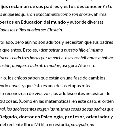
 hijos reclaman de sus padres y éstos desconocen?
«Lo
es es que les quieran exactamente como son ahora»
, afirma
xpertos en Educación del mundo
y autor de diversas
Todos los niños pueden ser Einstein
.
rollado, pero aún no son adultos y necesitan que sus padres
 que antes. Esto es,
«demostrar a nuestro hijo el mismo
arnos cada tres horas por la noche, o le enseñábamos a hablar
tención, aunque sea de otro modo»
, asegura Alberca.
rlo, los chicos saben que están en una fase de cambios
ndo cosas, y que ésta es una de las etapas más
 lo reconozcan de viva voz, los adolescentes necesitan de
s 10 cosas. (Como en las matemáticas, en este caso, el orden
al, los adolescentes exigen las mismas cosas de sus padres que
elgado, doctor en Psicología, profesor, orientador
y
del reciente libro Mi hijo no estudia
, no ayuda, no