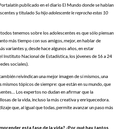
 Portalatín publicado en el diario El Mundo donde se hablan
scentes y titulado
Su hijo adolescente le reprocha estas 10
e todos tenemos sobre los adolescentes es que sólo piensan
cuanto más tiempo con sus amigos, mejor, en hablar de
ás variantes y, desde hace algunos años, en estar
 Instituto Nacional de Estadística, los jóvenes de 16 a 24
edes sociales).
también reivindican una mejor imagen de sí mismos, una
 los mismos tópicos de siempre: que están en su mundo, que
usentes… Los expertos no dudan en afirmar que la
osas de la vida, incluso la más creativa y enriquecedora.
dizaje que, al igual que todas, permite avanzar un paso más
omprender esta fase de la vida? ¿Por qué hay tantos