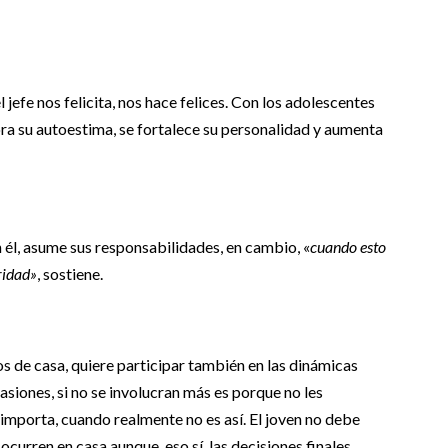
jefe nos felicita, nos hace felices. Con los adolescentes
ra su autoestima, se fortalece su personalidad y aumenta
 él, asume sus responsabilidades, en cambio, «
cuando esto
ridad»
, sostiene.
os de casa, quiere participar también en las dinámicas
asiones, si no se involucran más es porque no les
importa, cuando realmente no es así. El joven no debe
curren en casa aunque, eso sí, las decisiones finales