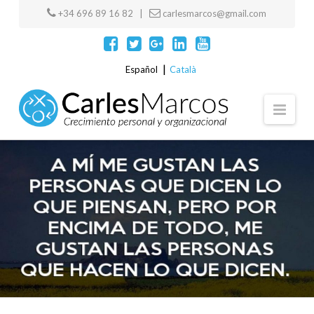
+34 696 89 16 82 |
carlesmarcos@gmail.com
Español
Català
Navi