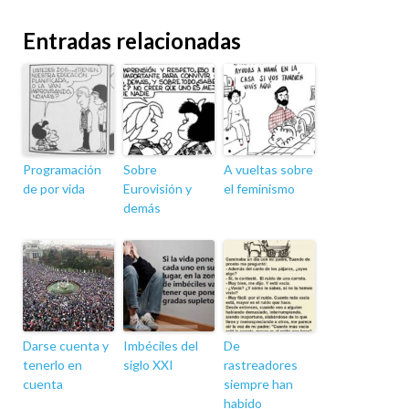
Entradas relacionadas
Programación
Sobre
A vueltas sobre
de por vida
Eurovisión y
el feminismo
demás
Darse cuenta y
Imbéciles del
De
tenerlo en
siglo XXI
rastreadores
cuenta
siempre han
habido