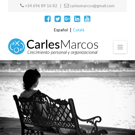
+34 696 89 16 82 |
carlesmarcos@gmail.com
Español
Català
Navi