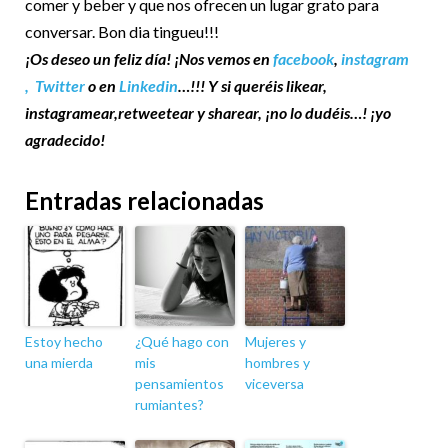
comer y beber y que nos ofrecen un lugar grato para
conversar. Bon dia tingueu!!!
¡Os deseo un feliz día! ¡Nos vemos en
facebook
,
instagram
,
Twitter
o en
Linkedin
…!!! Y si queréis likear,
instagramear,retweetear y sharear, ¡no lo dudéis…! ¡yo
agradecido!
Entradas relacionadas
Estoy hecho
¿Qué hago con
Mujeres y
una mierda
mis
hombres y
pensamientos
viceversa
rumiantes?