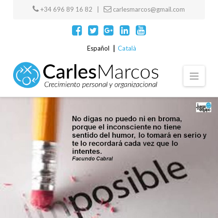
+34 696 89 16 82 |
carlesmarcos@gmail.com
Español
Català
Navi