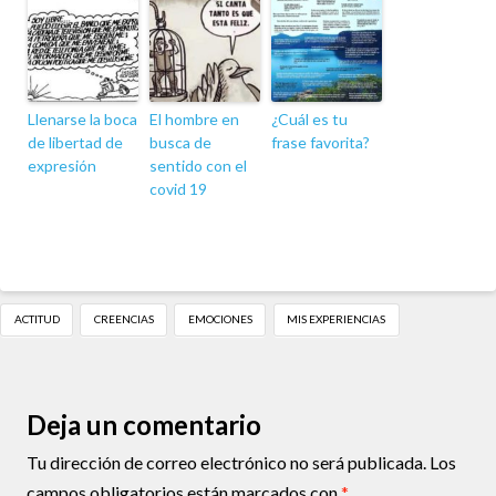
Llenarse la boca
El hombre en
¿Cuál es tu
de libertad de
busca de
frase favorita?
expresión
sentido con el
covid 19
ACTITUD
CREENCIAS
EMOCIONES
MIS EXPERIENCIAS
Deja un comentario
Tu dirección de correo electrónico no será publicada.
Los
campos obligatorios están marcados con
*