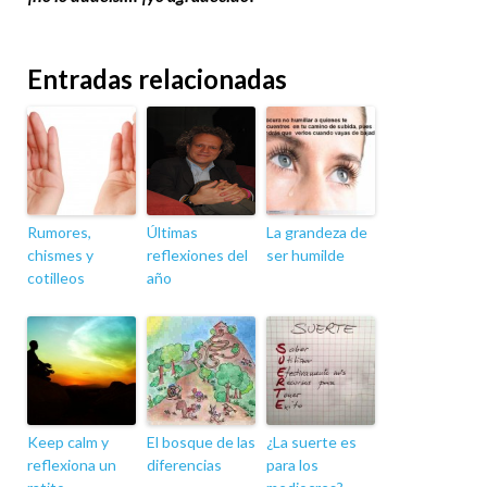
Entradas relacionadas
Rumores,
Últimas
La grandeza de
chismes y
reflexiones del
ser humilde
cotilleos
año
Keep calm y
El bosque de las
¿La suerte es
reflexiona un
diferencias
para los