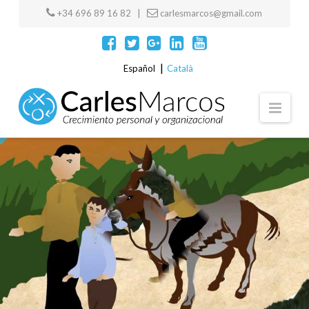
+34 696 89 16 82 |
carlesmarcos@gmail.com
Español
Català
Navi