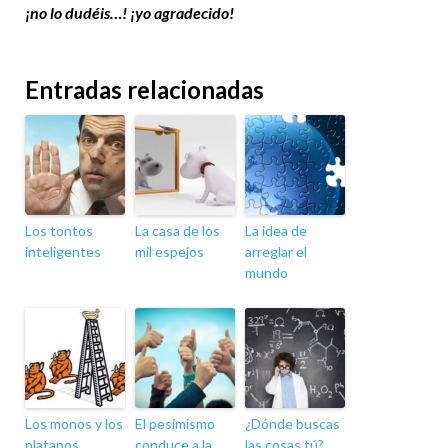
¡no lo dudéis…! ¡yo agradecido!
Entradas relacionadas
Los tontos
La casa de los
La idea de
inteligentes
mil espejos
arreglar el
mundo
Los monos y los
El pesimismo
¿Dónde buscas
platanos
conduce a la
las cosas tú?