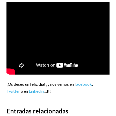
¡Os deseo un feliz día! ¡y nos vemos en
facebook
,
Twitter
o en
Linkedin
…!!!
Entradas relacionadas