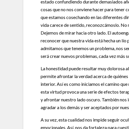
estado confundiendo durante demasiados añ
cosas que no nos conviene hacer para tener 
que estamos cosechando en las diferentes di
vida carece de sentido, reconozcámoslo. No 
Dejemos de mirar hacia otro lado. El autoenga
reconocer que nuestra vida está hecha un lío 
admitamos que tenemos un problema, nos ser
será crear nuevos problemas, cada vez más so
La honestidad puede resultar muy dolorosa al
permite afrontar la verdad acerca de quién
interior. Así es como iniciamos el camino que
esta virtud provoca una serie de efectos tera
y afrontar nuestro lado oscuro. También nos 
agradar a los demás y ser aceptados por nuest
A su vez, esta cualidad nos impide seguir ocu
emocionales. Así, nos da fortaleza para cuesti