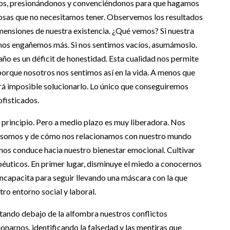
os, presionándonos y convenciéndonos para que hagamos
cosas que no necesitamos tener. Observemos los resultados
mensiones de nuestra existencia. ¿Qué vemos? Si nuestra
nos engañemos más. Si nos sentimos vacíos, asumámoslo.
ño es un déficit de honestidad. Esta cualidad nos permite
porque nosotros nos sentimos así en la vida. A menos que
á imposible solucionarlo. Lo único que conseguiremos
fisticados.
 principio. Pero a medio plazo es muy liberadora. Nos
es somos y de cómo nos relacionamos con nuestro mundo
 nos conduce hacia nuestro bienestar emocional. Cultivar
péuticos. En primer lugar, disminuye el miedo a conocernos
incapacita para seguir llevando una máscara con la que
ro entorno social y laboral.
ltando debajo de la alfombra nuestros conflictos
onarnos, identificando la falsedad y las mentiras que