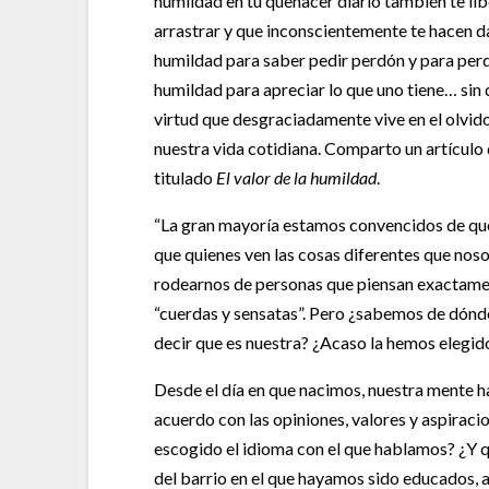
humildad en tu quehacer diario también te l
arrastrar y que inconscientemente te hacen d
humildad para saber pedir perdón y para perd
humildad para apreciar lo que uno tiene… sin
virtud que desgraciadamente vive en el olvid
nuestra vida cotidiana. Comparto un artículo 
titulado
El valor de la humildad
.
“La gran mayoría estamos convencidos de que n
que quienes ven las cosas diferentes que nos
rodearnos de personas que piensan exactamen
“cuerdas y sensatas”. Pero ¿sabemos de dónd
decir que es nuestra? ¿Acaso la hemos elegid
Desde el día en que nacimos, nuestra mente 
acuerdo con las opiniones, valores y aspiraci
escogido el idioma con el que hablamos? ¿Y qu
del barrio en el que hayamos sido educados, 