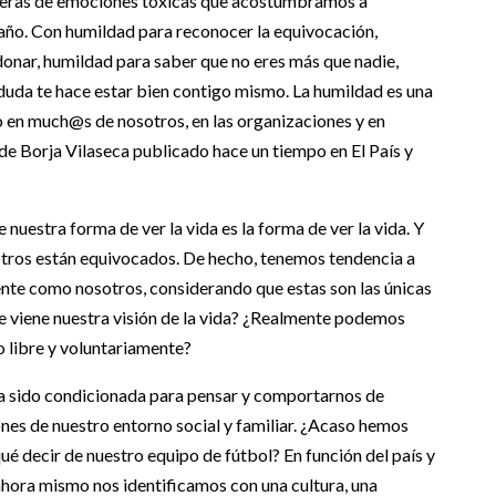
iberas de emociones tóxicas que acostumbramos a
año. Con humildad para reconocer la equivocación,
onar, humildad para saber que no eres más que nadie,
 duda te hace estar bien contigo mismo. La humildad es una
o en much@s de nosotros, en las organizaciones y en
de Borja Vilaseca publicado hace un tiempo en El País y
uestra forma de ver la vida es la forma de ver la vida. Y
otros están equivocados. De hecho, tenemos tendencia a
te como nosotros, considerando que estas son las únicas
e viene nuestra visión de la vida? ¿Realmente podemos
o libre y voluntariamente?
ha sido condicionada para pensar y comportarnos de
ones de nuestro entorno social y familiar. ¿Acaso hemos
é decir de nuestro equipo de fútbol? En función del país y
ahora mismo nos identificamos con una cultura, una