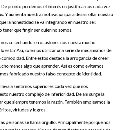
 De pronto perdemos el interés en justificarnos cada vez
os. Y aumenta nuestra motivación para desarrollar nuestro
ue la honestidad se va integrando en nuestro ser,
o tener que fingir ser quien no somos.
 vamos cosechando, en ocasiones nos cuesta mucho
o está? Así, solemos utilizar una serie de mecanismos de
 comodidad. Entre estos destaca la arrogancia de creer
ucho menos algo que aprender. Así es como evitamos
emos fabricado nuestro falso concepto de identidad.
lleva a sentirnos superiores cada vez que nos
to nuestro complejo de inferioridad. De ahí surge la
ar que siempre tenemos la razón. También empleamos la
itos, virtudes y logros.
tras personas se llama orgullo. Principalmente porque nos
s propios errores. Y pone de manifiesto una carencia de