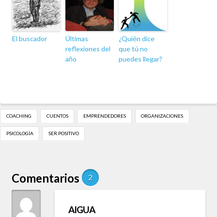
El buscador
Últimas
¿Quién dice
reflexiones del
que tú no
año
puedes llegar?
COACHING
CUENTOS
EMPRENDEDORES
ORGANIZACIONES
PSICOLOGÍA
SER POSITIVO
Comentarios
2
AIGUA