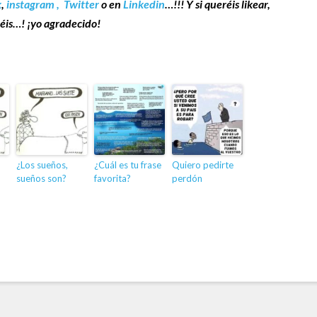
k
,
instagram ,
Twitter
o en
Linkedin
…!!! Y si queréis likear,
éis…! ¡yo agradecido!
¿Los sueños,
¿Cuál es tu frase
Quiero pedirte
sueños son?
favorita?
perdón