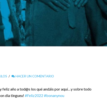
ULOS
HACER UN COMENTARIO
 feliz año a tod@s los qué andáis por aquí…y sobre todo
Bon dia tingueu!
#Feliz2022
#bonanynou