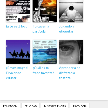
Este está loco
Tu caverna
Jugando a
particular
etiquetar
¡Reyes magos!
¿Cuál es tu
Aprender a no
El valor de
frase favorita?
disfrazar la
educar
tristeza
EDUCACIÓN
FELICIDAD
MIS EXPERIENCIAS
PSICOLOGÍA