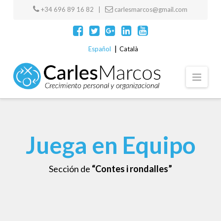
+34 696 89 16 82 |
carlesmarcos@gmail.com
Español
Català
Navi
Juega en Equipo
Sección de
“Contes i rondalles”