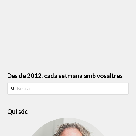
discutir per no deixar cicatrius de per vida. “Hi
havia una vegada un home que va calumniar
granment a un …
Llegir més
Des de 2012, cada setmana amb vosaltres
Buscar
Qui sóc