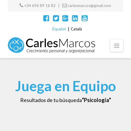
+34 696 89 16 82 |
carlesmarcos@gmail.com
Español
Català
Navi
Juega en Equipo
Resultados de tu búsqueda
“Psicología”