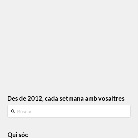
serveix, del que és vell, de tot allò que ens fa nosa
a nivell emocional. Es tracta d’aquestes idees o
creences que saps en el fons que et fan mal. Fent
un paral·lelisme fàcil i …
Llegir més
Des de 2012, cada setmana amb vosaltres
Buscar
Qui sóc