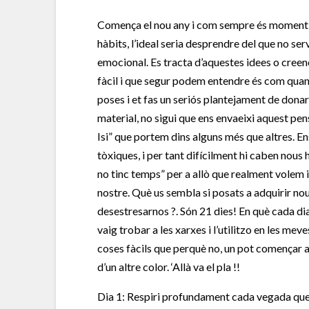
Comença el nou any i com sempre és moment d
hàbits, l’ideal seria desprendre del que no serve
emocional. Es tracta d’aquestes idees o creenc
fàcil i que segur podem entendre és com quan
poses i et fas un seriós plantejament de donar
material, no sigui que ens envaeixi aquest pen
Isi” que portem dins alguns més que altres. En
tòxiques, i per tant difícilment hi caben nous
no tinc temps” per a allò que realment volem 
nostre. Què us sembla si posats a adquirir nou
desestresarnos ?. Són 21 dies! En què cada dia
vaig trobar a les xarxes i l’utilitzo en les m
coses fàcils que perquè no, un pot començar 
d’un altre color. ‘Allà va el pla !!
Dia 1: Respiri profundament cada vegada que s