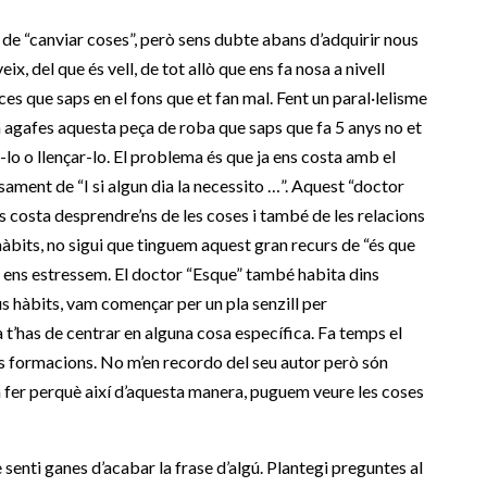
e “canviar coses”, però sens dubte abans d’adquirir nous
ix, del que és vell, de tot allò que ens fa nosa a nivell
es que saps en el fons que et fan mal. Fent un paral·lelisme
 agafes aquesta peça de roba que saps que fa 5 anys no et
-lo o llençar-lo. El problema és que ja ens costa amb el
sament de “I si algun dia la necessito …”. Aquest “doctor
s costa desprendre’ns de les coses i també de les relacions
 hàbits, no sigui que tinguem aquest gran recurs de “és que
i ens estressem. El doctor “Esque” també habita dins
s hàbits, vam començar per un pla senzill per
 t’has de centrar en alguna cosa específica. Fa temps el
eves formacions. No m’en recordo del seu autor però són
a fer perquè així d’aquesta manera, puguem veure les coses
enti ganes d’acabar la frase d’algú. Plantegi preguntes al