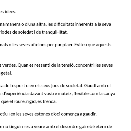
es idees.
na manera o d’una altra, les dificultats inherents a la seva
íodes de soledat i de tranquil·litat.
als o les seves aficions per pur plaer. Eviteu que aquests
s verdes. Quan es ressenti de la tensió, concentri les seves
getal.
a de l’esport o en els seus jocs de societat. Gaudi amb el
 d’experiència davant vostre mateix, flexible com la canya
ue el roure, rígid, es trenca.
ctiu i en les seves estones d’oci comença a gaudir.
ue no tinguin res a veure amb el desordre gairebé etern de