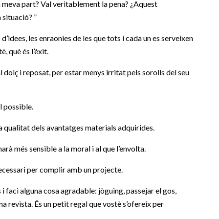
a meva part? Val veritablement la pena? ¿Aquest
situació? ”
 d’idees, les enraonies de les que tots i cada un es serveixen
, què és l’èxit.
 dolç i reposat, per estar menys irritat pels sorolls del seu
l possible.
 la qualitat dels avantatges materials adquirides.
rà més sensible a la moral i al que l’envolta.
ecessari per complir amb un projecte.
 faci alguna cosa agradable: jòguing, passejar el gos,
 revista. És un petit regal que vostè s’ofereix per