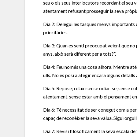
seu o els seus interlocutors recordant el seu v
atentament refusant prosseguir la seva pròpia r
Dia 2: Delegui les tasques menys importants 
prioritàries.
Dia 3: Quan es senti preocupat veient que no p
anys, això serà diferent per a tots?”.
Dia 4: Feu només una cosa alhora. Mentre atén 
ulls. No es posi a afegir encara alguns detalls 
Dia 5: Repose; relaxi sense odiar-se, sense cu
atentament, sense estar amb el pensament en un
Dia 6: Té necessitat de ser conegut com a per
capaç de reconèixer la seva vàlua. Sigui orgull
Dia 7: Revisi filosòficament la seva escala de