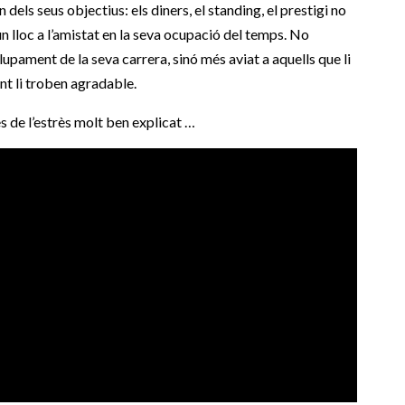
un dels seus objectius: els diners, el standing, el prestigi no
un lloc a l’amistat en la seva ocupació del temps. No
upament de la seva carrera, sinó més aviat a aquells que li
ent li troben agradable.
s de l’estrès molt ben explicat …