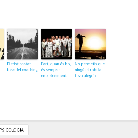
El trist costat
L’art, quan és bo,
No permetis que
fosc del coaching
és sempre
ningú et robi la
entreteniment
teva alegria
PSICOLOGÍA