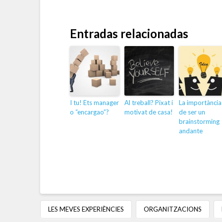
Entradas relacionadas
I tu! Ets manager
Al treball? Pixat i
La importància
o “encargao”?
motivat de casa!
de ser un
brainstorming
andante
LES MEVES EXPERIÈNCIES
ORGANITZACIONS