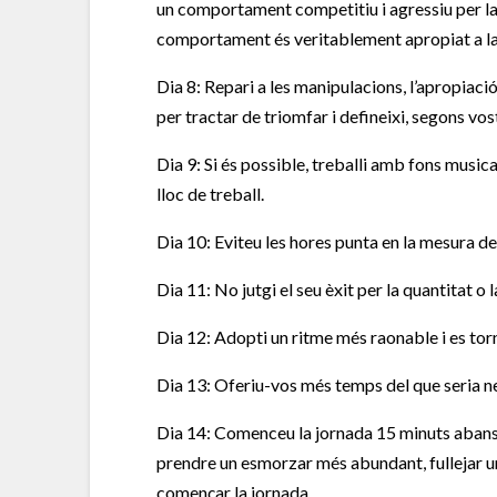
un comportament competitiu i agressiu per l
comportament és veritablement apropiat a la 
Dia 8: Repari a les manipulacions, l’apropiació
per tractar de triomfar i defineixi, segons vostè
Dia 9: Si és possible, treballi amb fons musical
lloc de treball.
Dia 10: Eviteu les hores punta en la mesura de
Dia 11: No jutgi el seu èxit per la quantitat o
Dia 12: Adopti un ritme més raonable i es torna
Dia 13: Oferiu-vos més temps del que seria n
Dia 14: Comenceu la jornada 15 minuts abans i
prendre un esmorzar més abundant, fullejar una
començar la jornada.