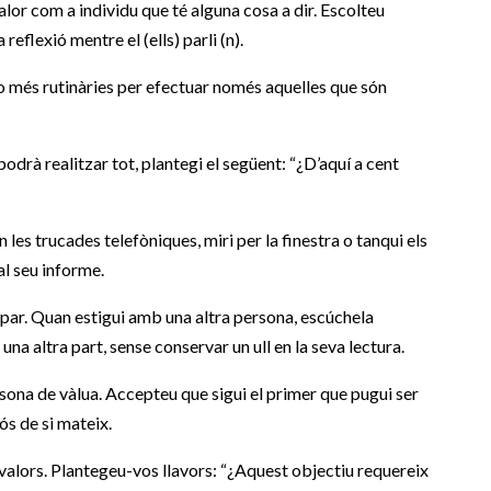
alor com a individu que té alguna cosa a dir. Escolteu
eflexió mentre el (ells) parli (n).
o més rutinàries per efectuar només aquelles que són
odrà realitzar tot, plantegi el següent: “¿D’aquí a cent
les trucades telefòniques, miri per la finestra o tanqui els
al seu informe.
lpar. Quan estigui amb una altra persona, escúchela
a altra part, sense conservar un ull en la seva lectura.
sona de vàlua. Accepteu que sigui el primer que pugui ser
ós de si mateix.
 valors. Plantegeu-vos llavors: “¿Aquest objectiu requereix