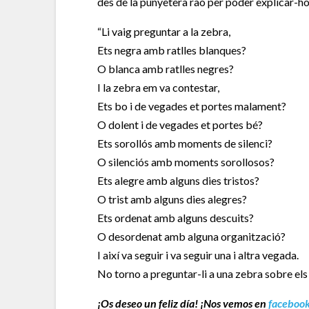
des de la punyetera raó per poder explicar-ho.
“Li vaig preguntar a la zebra,
Ets negra amb ratlles blanques?
O blanca amb ratlles negres?
I la zebra em va contestar,
Ets bo i de vegades et portes malament?
O dolent i de vegades et portes bé?
Ets sorollós amb moments de silenci?
O silenciós amb moments sorollosos?
Ets alegre amb alguns dies tristos?
O trist amb alguns dies alegres?
Ets ordenat amb alguns descuits?
O desordenat amb alguna organització?
I així va seguir i va seguir una i altra vegada.
No torno a preguntar-li a una zebra sobre els 
¡Os deseo un feliz día! ¡Nos vemos en
faceboo