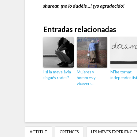
sharear, ¡no lo dudéis…! ¡yo agradecido!
Entradas relacionadas
I si la meva àvia
Mujeres y
M’he tornat
tingués rodes?
hombres y
independentis
viceversa
ACTITUT
CREENCES
LES MEVES EXPERIÈNCIE