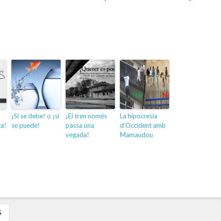
¡Sí se debe! o ¡sí
¡El tren només
La hipocresia
ta!
se puede!
passa una
d’Occident amb
vegada!
Mamaudou
S