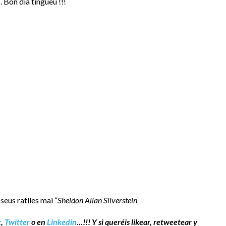
 Bon dia tingueu !!!
seus ratlles mai “
Sheldon Allan Silverstein
k
,
Twitter
o en
Linkedin
…!!! Y si queréis likear, retweetear y