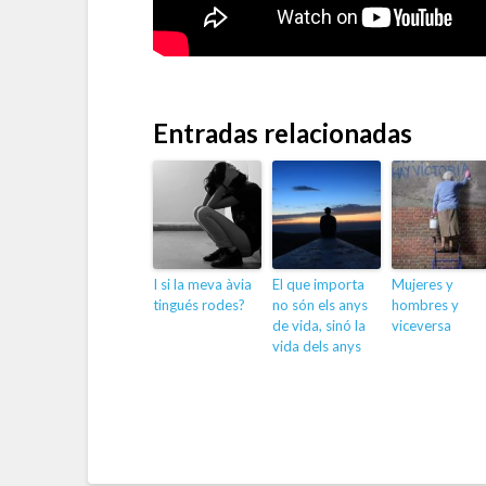
Entradas relacionadas
I si la meva àvia
El que importa
Mujeres y
tingués rodes?
no són els anys
hombres y
de vida, sinó la
viceversa
vida dels anys