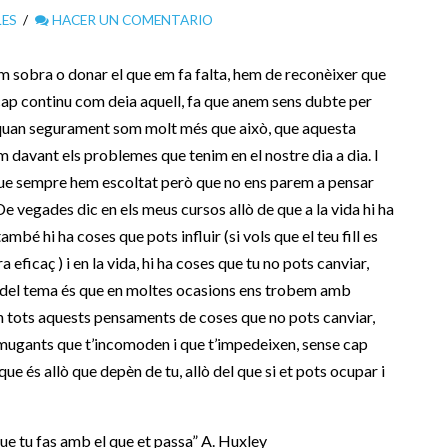
LES
HACER UN COMENTARIO
 em sobra o donar el que em fa falta, hem de reconèixer que
cap continu com deia aquell, fa que anem sens dubte per
, quan segurament som molt més que això, que aquesta
 davant els problemes que tenim en el nostre dia a dia. I
 que sempre hem escoltat però que no ens parem a pensar
De vegades dic en els meus cursos allò de que a la vida hi ha
bé hi ha coses que pots influir (si vols que el teu fill es
ra eficaç ) i en la vida, hi ha coses que tu no pots canviar,
ós del tema és que en moltes ocasions ens trobem amb
n tots aquests pensaments de coses que no pots canviar,
ugants que t’incomoden i que t’impedeixen, sense cap
que és allò que depèn de tu, allò del que si et pots ocupar i
 que tu fas amb el que et passa” A. Huxley