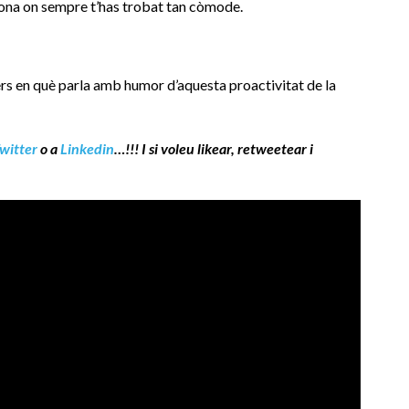
zona on sempre t’has trobat tan còmode.
rs en què parla amb humor d’aquesta proactivitat de la
witter
o a
Linkedin
…!!! I si voleu likear, retweetear i