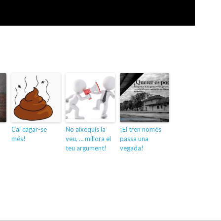
Cal cagar-se
No aixequis la
¡El tren només
més!
veu, … millora el
passa una
teu argument!
vegada!