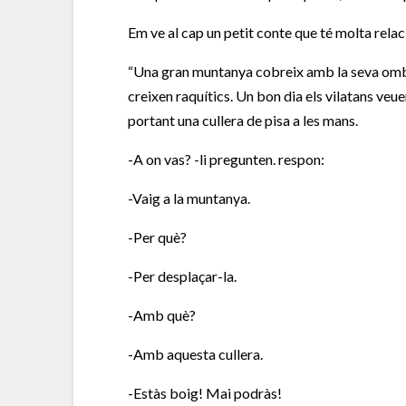
Em ve al cap un petit conte que té molta relac
“Una gran muntanya cobreix amb la seva ombra 
creixen raquítics. Un bon dia els vilatans veuen
portant una cullera de pisa a les mans.
-A on vas? -li pregunten. respon:
-Vaig a la muntanya.
-Per què?
-Per desplaçar-la.
-Amb què?
-Amb aquesta cullera.
-Estàs boig! Mai podràs!