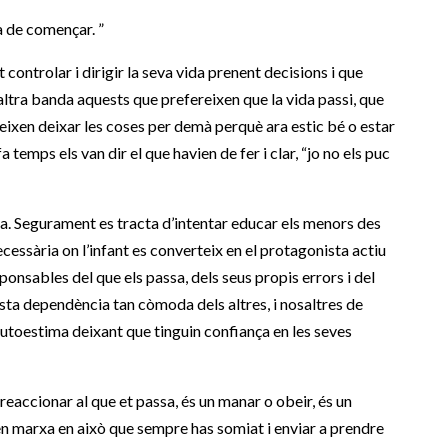
a de començar. ”
 controlar i dirigir la seva vida prenent decisions i que
d’altra banda aquests que prefereixen que la vida passi, que
ereixen deixar les coses per demà perquè ara estic bé o estar
emps els van dir el que havien de fer i clar, “jo no els puc
na. Segurament es tracta d’intentar educar els menors des
cessària on l’infant es converteix en el protagonista actiu
ponsables del que els passa, dels seus propis errors i del
sta dependència tan còmoda dels altres, i nosaltres de
utoestima deixant que tinguin confiança en les seves
reaccionar al que et passa, és un manar o obeir, és un
en marxa en això que sempre has somiat i enviar a prendre