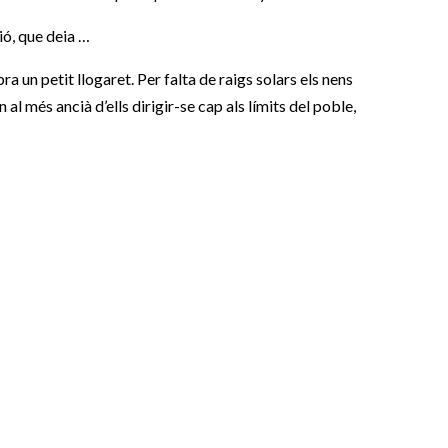
ió, que deia …
un petit llogaret. Per falta de raigs solars els nens
 al més ancià d’ells dirigir-se cap als límits del poble,