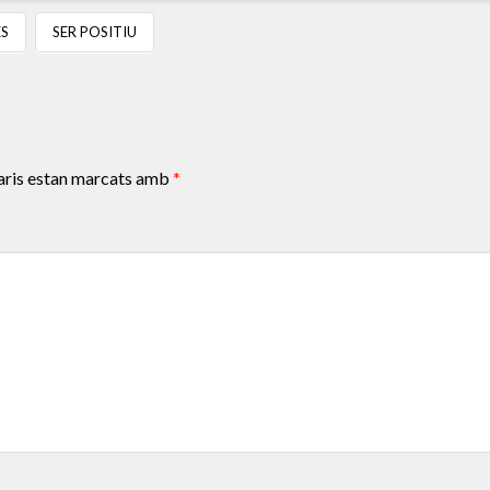
ES
SER POSITIU
aris estan marcats amb
*