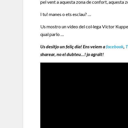
pel vent a aquesta zona de confort, aquesta 
I tu! manes o ets esclau? …
Us mostro un vídeo del col·lega Víctor Kuppe
qual parlo …
Us desitjo un feliç dia! Ens veiem a
facebook
,
T
sharear, no el dubteu…! jo agraït!