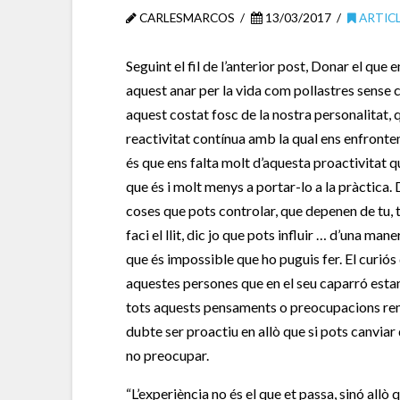
CARLESMARCOS
13/03/2017
ARTIC
Seguint el fil de l’anterior post, Donar el que
aquest anar per la vida com pollastres sense 
aquest costat fosc de la nostra personalitat
reactivitat contínua amb la qual ens enfrontem
és que ens falta molt d’aquesta proactivitat
que és i molt menys a portar-lo a la pràctica. 
coses que pots controlar, que depenen de tu, tam
faci el llit, dic jo que pots influir … d’una mane
que és impossible que ho puguis fer. El curi
aquestes persones que en el seu caparró esta
tots aquests pensaments o preocupacions rem
dubte ser proactiu en allò que si pots canviar 
no preocupar.
“L’experiència no és el que et passa, sinó allò